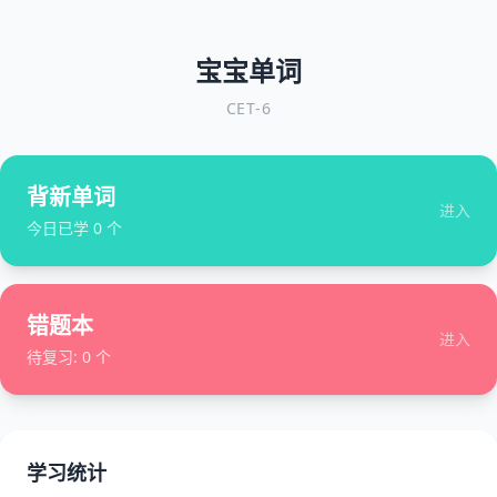
宝宝单词
CET-6
背新单词
进入
今日已学
0
个
错题本
进入
待复习:
0
个
学习统计