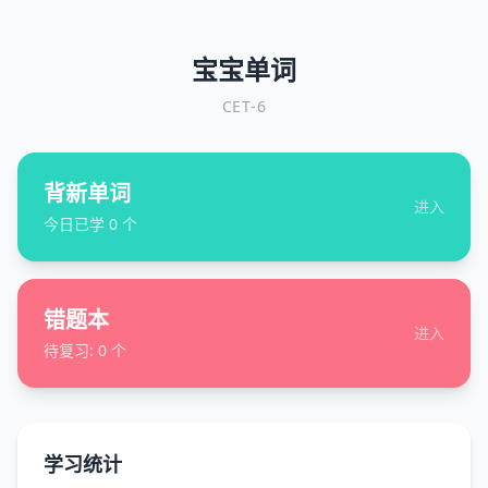
宝宝单词
CET-6
背新单词
进入
今日已学
0
个
错题本
进入
待复习:
0
个
学习统计