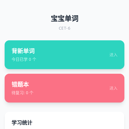
宝宝单词
CET-6
背新单词
进入
今日已学
0
个
错题本
进入
待复习:
0
个
学习统计