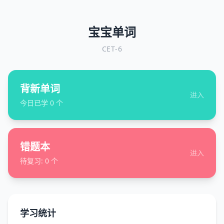
宝宝单词
CET-6
背新单词
进入
今日已学
0
个
错题本
进入
待复习:
0
个
学习统计