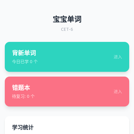
宝宝单词
CET-6
背新单词
进入
今日已学
0
个
错题本
进入
待复习:
0
个
学习统计