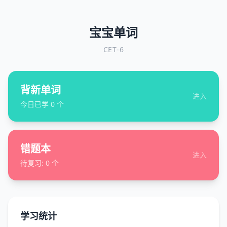
宝宝单词
CET-6
背新单词
进入
今日已学
0
个
错题本
进入
待复习:
0
个
学习统计