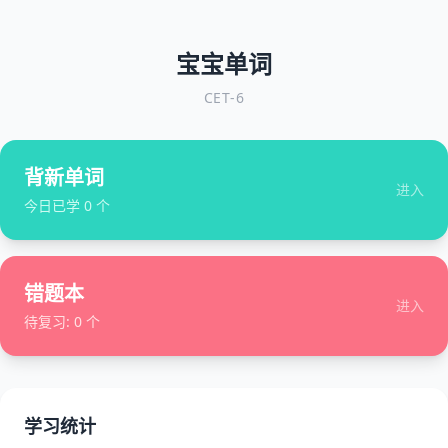
宝宝单词
CET-6
背新单词
进入
今日已学
0
个
错题本
进入
待复习:
0
个
学习统计