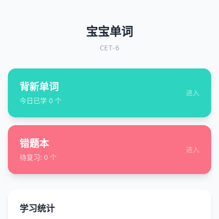
宝宝单词
CET-6
背新单词
进入
今日已学
0
个
错题本
进入
待复习:
0
个
学习统计