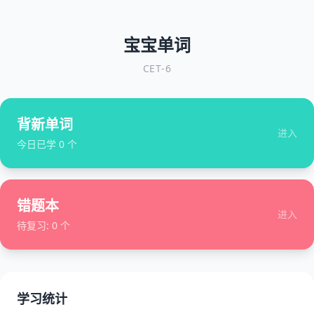
宝宝单词
CET-6
背新单词
进入
今日已学
0
个
错题本
进入
待复习:
0
个
学习统计