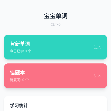
宝宝单词
CET-6
背新单词
进入
今日已学
0
个
错题本
进入
待复习:
0
个
学习统计