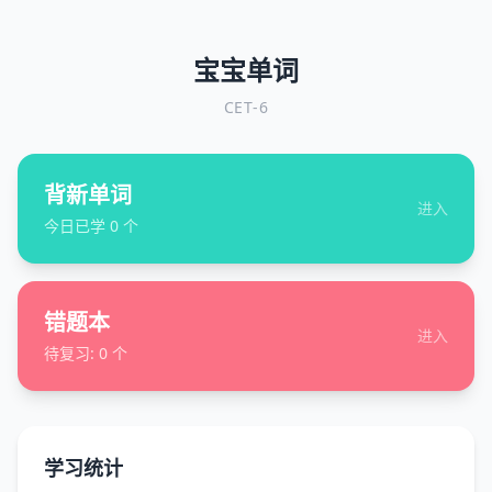
宝宝单词
CET-6
背新单词
进入
今日已学
0
个
错题本
进入
待复习:
0
个
学习统计