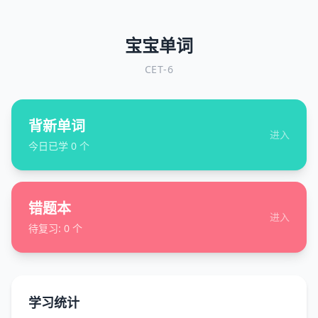
宝宝单词
CET-6
背新单词
进入
今日已学
0
个
错题本
进入
待复习:
0
个
学习统计