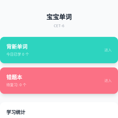
宝宝单词
CET-6
背新单词
进入
今日已学
0
个
错题本
进入
待复习:
0
个
学习统计