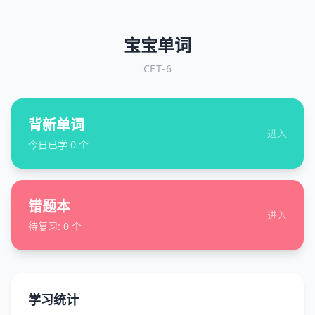
宝宝单词
CET-6
背新单词
进入
今日已学
0
个
错题本
进入
待复习:
0
个
学习统计