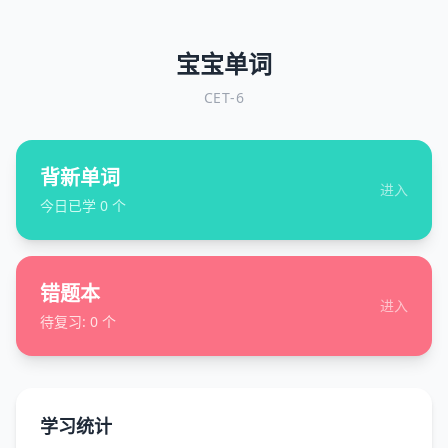
宝宝单词
CET-6
背新单词
进入
今日已学
0
个
错题本
进入
待复习:
0
个
学习统计