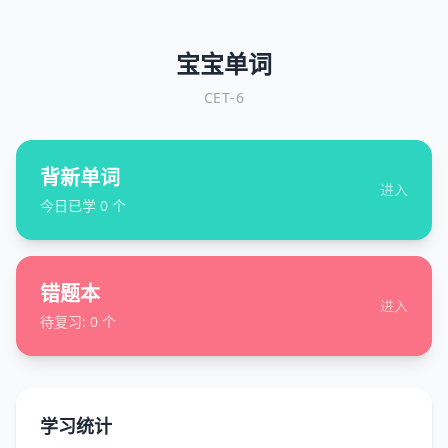
宝宝单词
CET-6
背新单词
进入
今日已学
0
个
错题本
进入
待复习:
0
个
学习统计