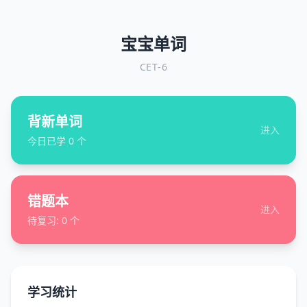
宝宝单词
CET-6
背新单词
进入
今日已学
0
个
错题本
进入
待复习:
0
个
学习统计