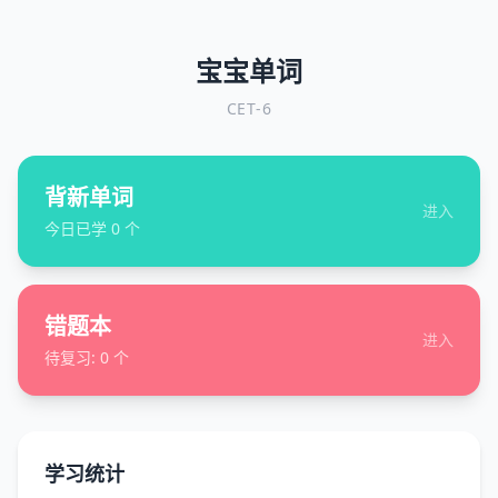
宝宝单词
CET-6
背新单词
进入
今日已学
0
个
错题本
进入
待复习:
0
个
学习统计