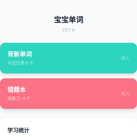
宝宝单词
CET-6
背新单词
进入
今日已学
0
个
错题本
进入
待复习:
0
个
学习统计