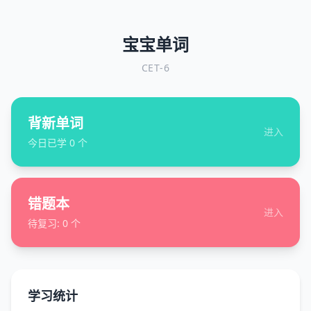
宝宝单词
CET-6
背新单词
进入
今日已学
0
个
错题本
进入
待复习:
0
个
学习统计