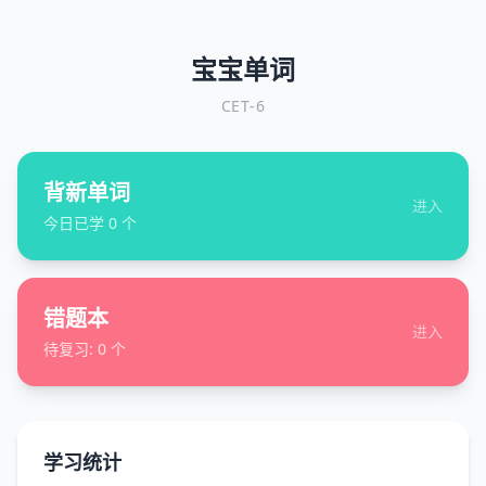
宝宝单词
CET-6
背新单词
进入
今日已学
0
个
错题本
进入
待复习:
0
个
学习统计