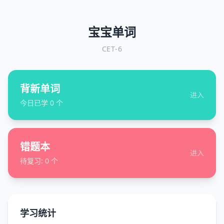
宝宝单词
CET-6
背新单词
进入
今日已学
0
个
错题本
进入
待复习:
0
个
学习统计