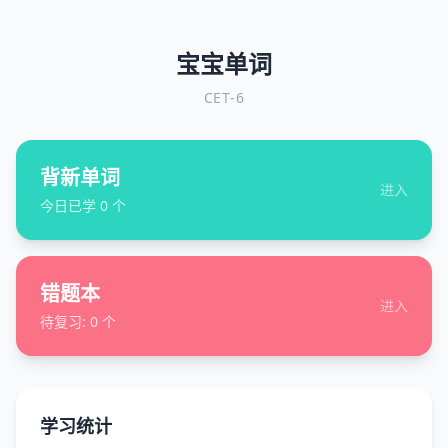
宝宝单词
CET-6
背新单词
进入
今日已学
0
个
错题本
进入
待复习:
0
个
学习统计