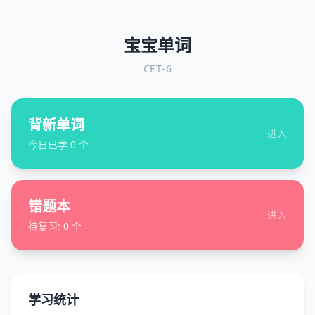
宝宝单词
CET-6
背新单词
进入
今日已学
0
个
错题本
进入
待复习:
0
个
学习统计