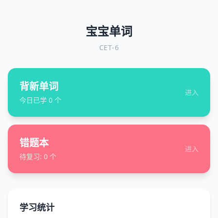
宝宝单词
CET-6
背新单词
进入
今日已学
0
个
错题本
进入
待复习:
0
个
学习统计