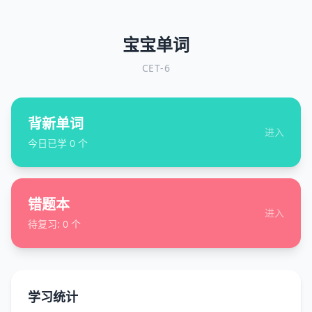
宝宝单词
CET-6
背新单词
进入
今日已学
0
个
错题本
进入
待复习:
0
个
学习统计