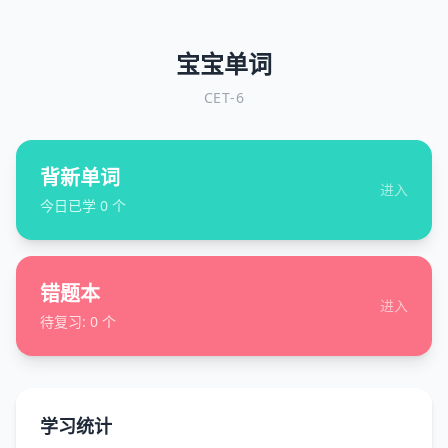
宝宝单词
CET-6
背新单词
进入
今日已学
0
个
错题本
进入
待复习:
0
个
学习统计