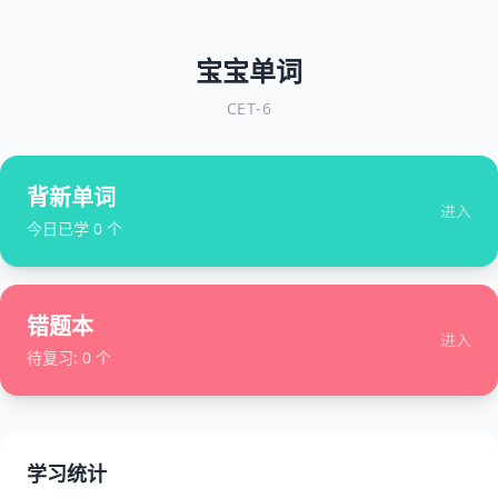
宝宝单词
CET-6
背新单词
进入
今日已学
0
个
错题本
进入
待复习:
0
个
学习统计