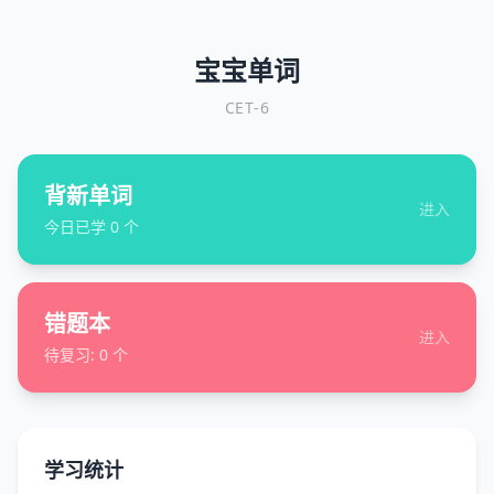
宝宝单词
CET-6
背新单词
进入
今日已学
0
个
错题本
进入
待复习:
0
个
学习统计