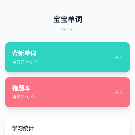
宝宝单词
CET-6
背新单词
进入
今日已学
0
个
错题本
进入
待复习:
0
个
学习统计