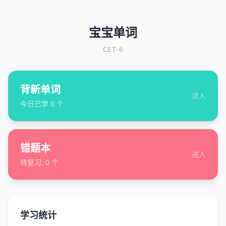
宝宝单词
CET-6
背新单词
进入
今日已学
0
个
错题本
进入
待复习:
0
个
学习统计