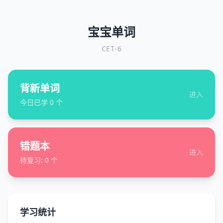
宝宝单词
CET-6
背新单词
进入
今日已学
0
个
错题本
进入
待复习:
0
个
学习统计