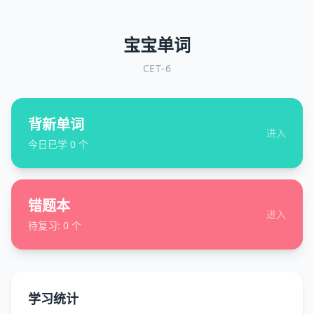
宝宝单词
CET-6
背新单词
进入
今日已学
0
个
错题本
进入
待复习:
0
个
学习统计