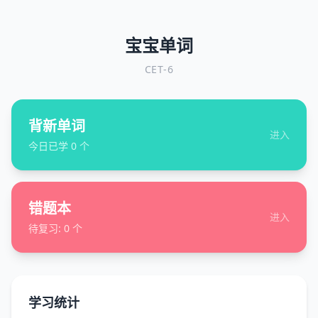
宝宝单词
CET-6
背新单词
进入
今日已学
0
个
错题本
进入
待复习:
0
个
学习统计