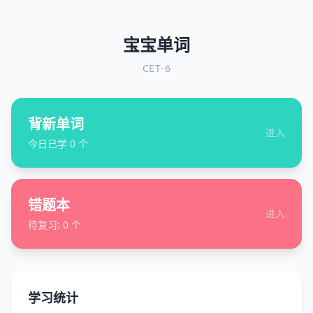
宝宝单词
CET-6
背新单词
进入
今日已学
0
个
错题本
进入
待复习:
0
个
学习统计