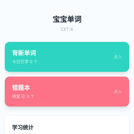
宝宝单词
CET-6
背新单词
进入
今日已学
0
个
错题本
进入
待复习:
0
个
学习统计