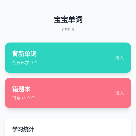
宝宝单词
CET-6
背新单词
进入
今日已学
0
个
错题本
进入
待复习:
0
个
学习统计