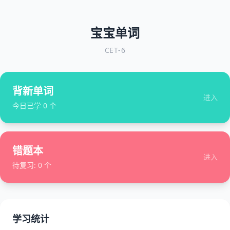
宝宝单词
CET-6
背新单词
进入
今日已学
0
个
错题本
进入
待复习:
0
个
学习统计