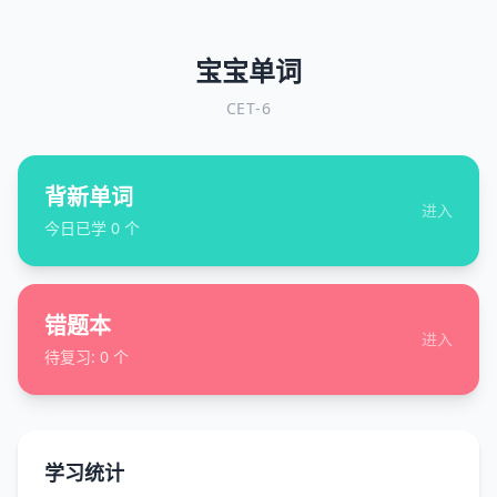
宝宝单词
CET-6
背新单词
进入
今日已学
0
个
错题本
进入
待复习:
0
个
学习统计