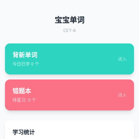
宝宝单词
CET-6
背新单词
进入
今日已学
0
个
错题本
进入
待复习:
0
个
学习统计