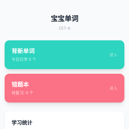
宝宝单词
CET-6
背新单词
进入
今日已学
0
个
错题本
进入
待复习:
0
个
学习统计