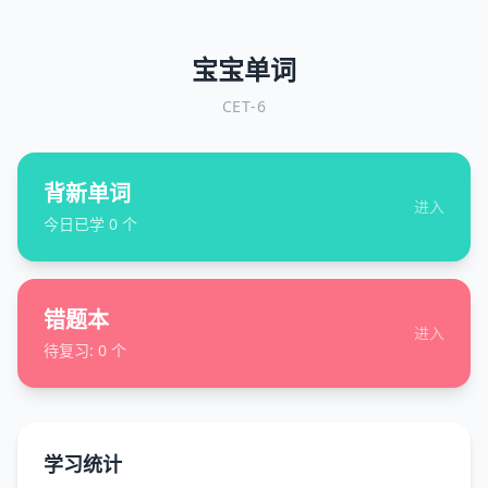
宝宝单词
CET-6
背新单词
进入
今日已学
0
个
错题本
进入
待复习:
0
个
学习统计