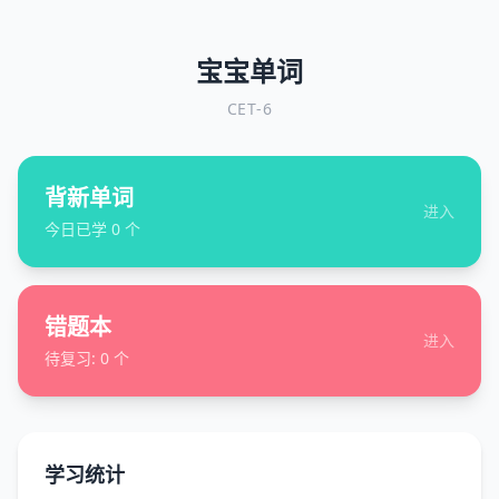
宝宝单词
CET-6
背新单词
进入
今日已学
0
个
错题本
进入
待复习:
0
个
学习统计