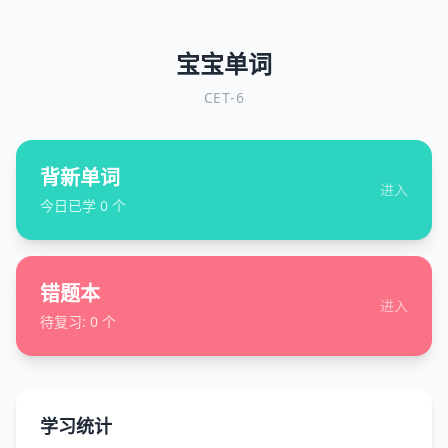
宝宝单词
CET-6
背新单词
进入
今日已学
0
个
错题本
进入
待复习:
0
个
学习统计