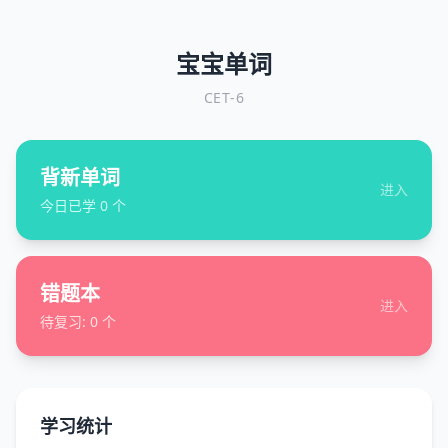
宝宝单词
CET-6
背新单词
进入
今日已学
0
个
错题本
进入
待复习:
0
个
学习统计