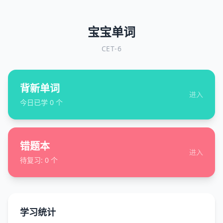
宝宝单词
CET-6
背新单词
进入
今日已学
0
个
错题本
进入
待复习:
0
个
学习统计