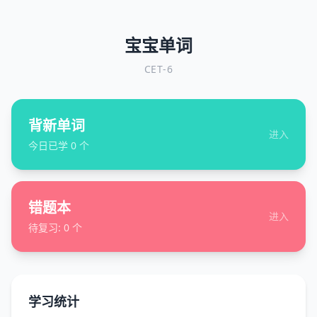
宝宝单词
CET-6
背新单词
进入
今日已学
0
个
错题本
进入
待复习:
0
个
学习统计