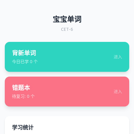
宝宝单词
CET-6
背新单词
进入
今日已学
0
个
错题本
进入
待复习:
0
个
学习统计