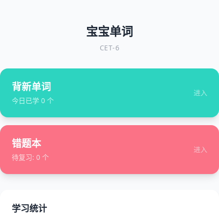
宝宝单词
CET-6
背新单词
进入
今日已学
0
个
错题本
进入
待复习:
0
个
学习统计