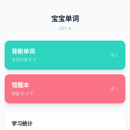
宝宝单词
CET-6
背新单词
进入
今日已学
0
个
错题本
进入
待复习:
0
个
学习统计